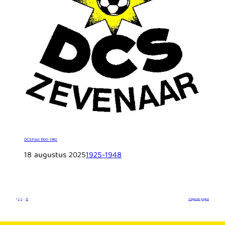
DCS Post 1930-1940
18 augustus 2025
1925-1948
1
2
3
…
10
Volgende pagina