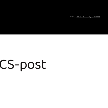
DCS Post
Kalenders
Speciale uitgaven
NIEUW(S)
DCS-post