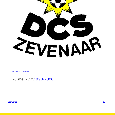
DCS Post 1994-1995
26 mei 2025
1990-2000
Vorige pagina
1
…
8
9
10