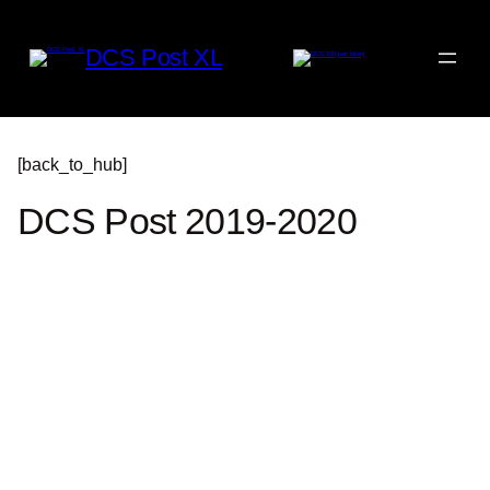
Ga
naar
de
inhoud
DCS Post XL
[back_to_hub]
DCS Post 2019-2020